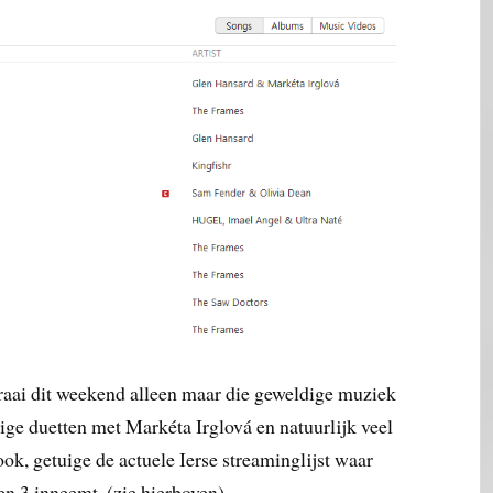
draai dit weekend alleen maar die geweldige muziek
ige duetten met Markéta Irglová en natuurlijk veel
ok, getuige de actuele Ierse streaminglijst waar
 3 inneemt. (zie hierboven)