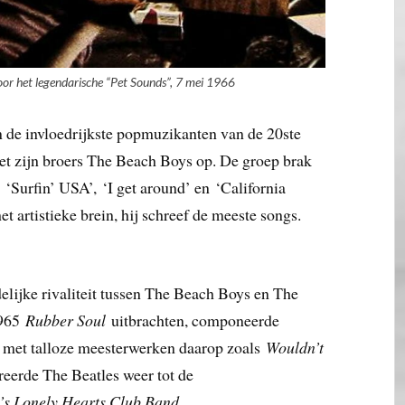
or het legendarische “Pet Sounds”, 7 mei 1966
n de invloedrijkste popmuzikanten van de 20ste
t zijn broers The Beach Boys op. De groep brak
s ‘Surfin’ USA’, ‘I get around’ en ‘California
et artistieke brein, hij schreef de meeste songs.
elijke rivaliteit tussen The Beach Boys en The
1965
Rubber Soul
uitbrachten, componeerde
 met talloze meesterwerken daarop zoals
Wouldn’t
ireerde The Beatles weer tot de
’s Lonely Hearts Club Band
.