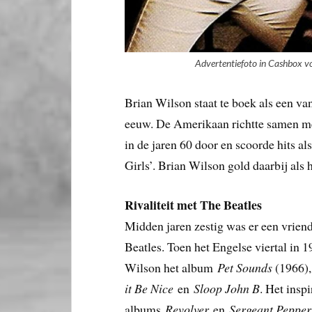
Advertentiefoto in Cashbox vo
Brian Wilson staat te boek als een va
eeuw. De Amerikaan richtte samen me
in de jaren 60 door en scoorde hits al
Girls’. Brian Wilson gold daarbij als h
Rivaliteit met The Beatles
Midden jaren zestig was er een vriend
Beatles. Toen het Engelse viertal in 
Wilson het album
Pet Sounds
(1966),
it Be Nice
en
Sloop John B
. Het insp
albums
Revolver
en
Sergeant Pepper