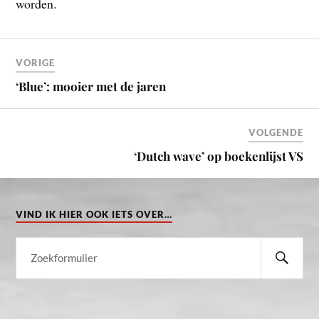
worden.
VORIGE
‘Blue’: mooier met de jaren
VOLGENDE
‘Dutch wave’ op boekenlijst VS
VIND IK HIER OOK IETS OVER…