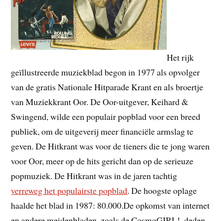
Het rijk
geïllustreerde muziekblad begon in 1977 als opvolger
van de gratis Nationale Hitparade Krant en als broertje
van Muziekkrant Oor. De Oor-uitgever, Keihard &
Swingend, wilde een populair popblad voor een breed
publiek, om de uitgeverij meer financiële armslag te
geven. De Hitkrant was voor de tieners die te jong waren
voor Oor, meer op de hits gericht dan op de serieuze
popmuziek. De Hitkrant was in de jaren tachtig
verreweg het populairste popblad
. De hoogste oplage
haalde het blad in 1987: 80.000.De opkomst van internet
en andere meidenbladen, zoals de CosmoGIRL!, deden