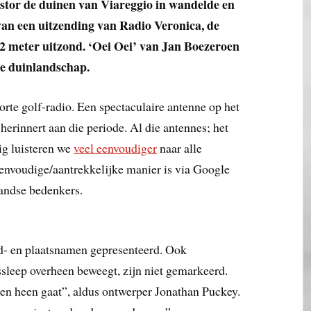
stor de duinen van Viareggio in wandelde en
van een uitzending van Radio Veronica, de
2 meter uitzond. ‘Oei Oei’ van Jan Boezeroen
se duinlandschap.
rte golf-radio. Een spectaculaire antenne op het
erinnert aan die periode. Al die antennes; het
ig luisteren we
veel eenvoudiger
naar alle
eenvoudige/aantrekkelijke manier is via Google
andse bedenkers.
nd- en plaatsnamen gepresenteerd. Ook
ssleep overheen beweegt, zijn niet gemarkeerd.
zen heen gaat”, aldus ontwerper Jonathan Puckey.