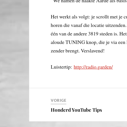
“We namen de naakte Aarde als basis 
Het werkt als volgt: je scrollt met je c
horen die vanaf die locatie uitzende
één van de andere 3819 steden is. Het
aloude TUNING knop, die je via een l
zender brengt. Verslavend!
Luistertip:
http://radio.garden/
VORIGE
Honderd YouTube Tips