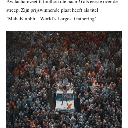
Avalachamveettil (onthou die naam!) als eerste over de
streep. Zijn prijswinnende plaat heeft als titel
‘MahaKumbh – World’s Largest Gathering’.