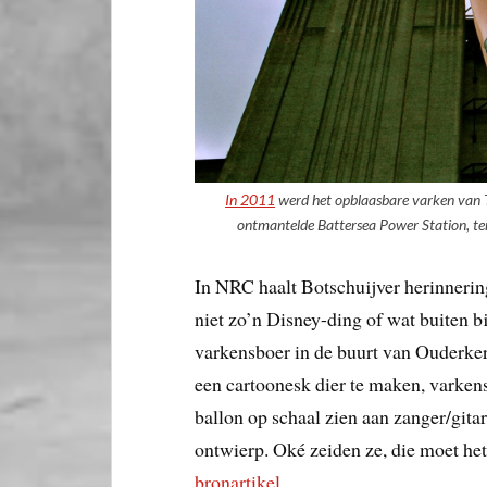
In 2011
werd het opblaasbare varken van Th
ontmantelde Battersea Power Station, ter
In NRC haalt Botschuijver herinnerin
niet zo’n Disney-ding of wat buiten bij
varkensboer in de buurt van Ouderke
een cartoonesk dier te maken, varkens 
ballon op schaal zien aan zanger/gita
ontwierp. Oké zeiden ze, die moet he
bronartikel