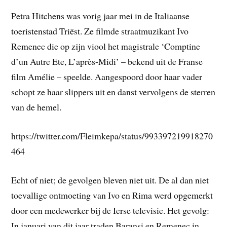
Petra Hitchens was vorig jaar mei in de Italiaanse
toeristenstad Triëst. Ze filmde straatmuzikant Ivo
Remenec die op zijn viool het magistrale ‘Comptine
d’un Autre Ete, L’après-Midi’ – bekend uit de Franse
film Amélie – speelde. Aangespoord door haar vader
schopt ze haar slippers uit en danst vervolgens de sterren
van de hemel.
https://twitter.com/Fleimkepa/status/993397219918270
464
Echt of niet; de gevolgen bleven niet uit. De al dan niet
toevallige ontmoeting van Ivo en Rima werd opgemerkt
door een medewerker bij de Ierse televisie. Het gevolg:
In januari van dit jaar traden Baransi en Remenec in